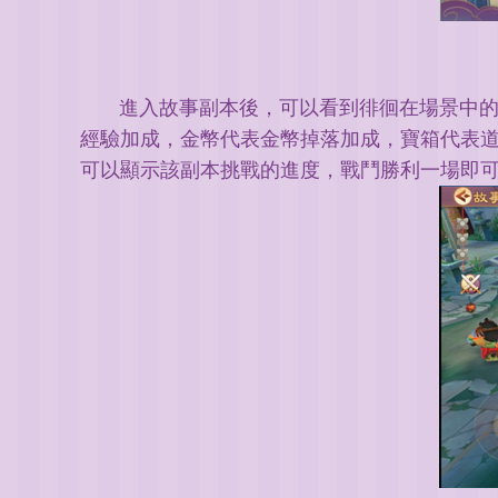
進入故事副本後，可以看到徘徊在場景中
經驗加成，金幣代表金幣掉落加成，寶箱代表
可以顯示該副本挑戰的進度，戰鬥勝利一場即