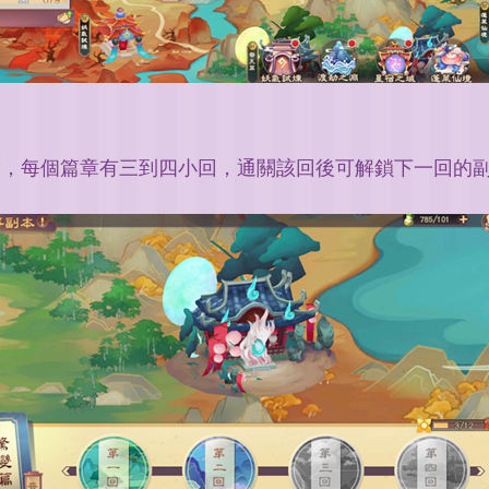
啟，每個篇章有三到四小回，通關該回後可解鎖下一回的