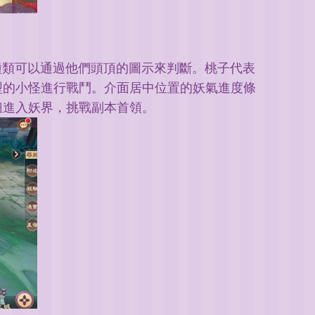
種類可以通過他們頭頂的圖示來判斷。桃子代表
型的小怪進行戰鬥。介面居中位置的妖氣進度條
鈕進入妖界，挑戰副本首領。