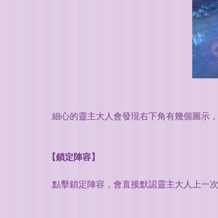
細心的靈主大人會發現右下角有幾個圖示
【鎖定陣容】
點擊鎖定陣容，會直接默認靈主大人上一