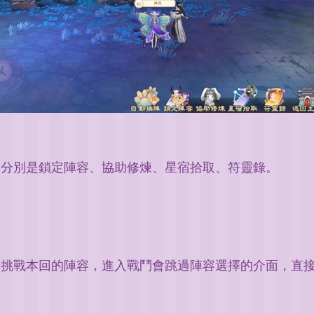
，分別是鎖定陣容、協助修煉、星宿拾取、符靈錄。
次挑戰本回的陣容，進入戰鬥會跳過陣容選擇的介面，直