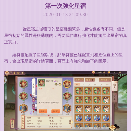
第一次強化星宿
2020-01-13 21:09:30
從星宿之域獲取的星宿種類繁多，屬性也各有不同。但是
星宿初始的屬性是很薄弱的，需要我們進行強化才能施展出星宿的真
正實力。
給符靈配置了星宿以後，點擊符靈已經配置到相應位置上的星
宿，會出現星宿的詳情頁面，頁面上有強化和卸下的圖示。